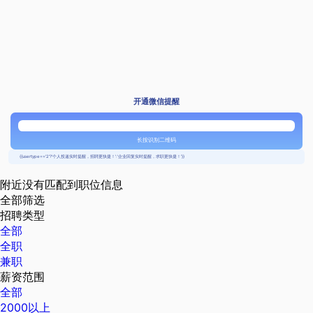
开通微信提醒
长按识别二维码
{{usertype=='2'?'个人投递实时提醒，招聘更快捷！':'企业回复实时提醒，求职更快捷！'}}
附近没有匹配到职位信息
全部筛选
招聘类型
全部
全职
兼职
薪资范围
全部
2000以上