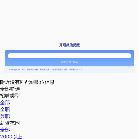
开通微信提醒
长按识别二维码
{{usertype=='2'?'个人投递实时提醒，招聘更快捷！':'企业回复实时提醒，求职更快捷！'}}
附近没有匹配到职位信息
全部筛选
招聘类型
全部
全职
兼职
薪资范围
全部
2000以上