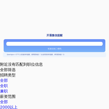
开通微信提醒
长按识别二维码
{{usertype=='2'?'个人投递实时提醒，招聘更快捷！':'企业回复实时提醒，求职更快捷！'}}
附近没有匹配到职位信息
全部筛选
招聘类型
全部
全职
兼职
薪资范围
全部
2000以上