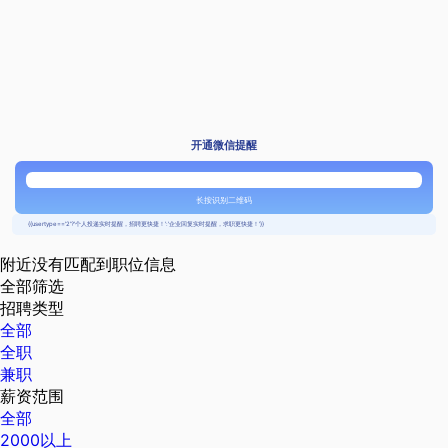
开通微信提醒
长按识别二维码
{{usertype=='2'?'个人投递实时提醒，招聘更快捷！':'企业回复实时提醒，求职更快捷！'}}
附近没有匹配到职位信息
全部筛选
招聘类型
全部
全职
兼职
薪资范围
全部
2000以上